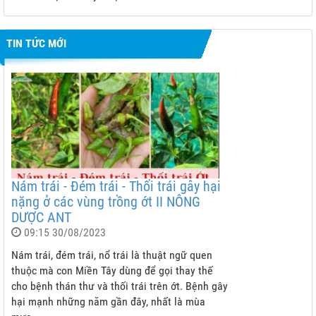
TIN TỨC MỚI
Nám trái - Đém trái - Thối trái gây hại
nặng ở các vùng trồng ớt II NÔNG
DƯỢC ANT
09:15 30/08/2023
Nám trái, đém trái, nổ trái là thuật ngữ quen
thuộc mà con Miền Tây dùng để gọi thay thế
cho bệnh thán thư và thối trái trên ớt. Bệnh gây
hại mạnh những năm gần đây, nhất là mùa