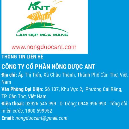
THÔNG TIN LIÊN HỆ
CÔNG TY CỔ PHẦN NÔNG DƯỢC ANT
Địa chỉ:
Ấp Thị Trấn, Xã Châu Thành, Thành Phố Cần Thơ, Việt
Nam
Văn Phòng Đại Diện:
Số 107, Khu Vực 2, Phường Cái Răng,
TP. Cần Thơ, Việt Nam
Điện thoại:
02926 545 999 - Di Động: 0948 996 993 - Tổng đài
miễn cước: 1800 599952
Email:
nongduocant@gmail.com