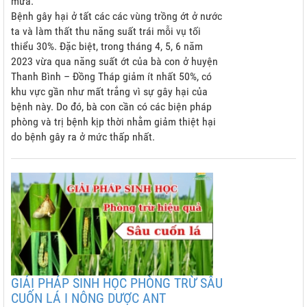
mưa.
Bệnh gây hại ở tất các các vùng trồng ớt ở nước
ta và làm thất thu năng suất trái mỗi vụ tối
thiểu 30%. Đặc biệt, trong tháng 4, 5, 6 năm
2023 vừa qua năng suất ớt của bà con ở huyện
Thanh Bình – Đồng Tháp giảm ít nhất 50%, có
khu vực gần như mất trắng vì sự gây hại của
bệnh này. Do đó, bà con cần có các biện pháp
phòng và trị bệnh kịp thời nhằm giảm thiệt hại
do bệnh gây ra ở mức thấp nhất.
GIẢI PHÁP SINH HỌC PHÒNG TRỪ SÂU
CUỐN LÁ I NÔNG DƯỢC ANT