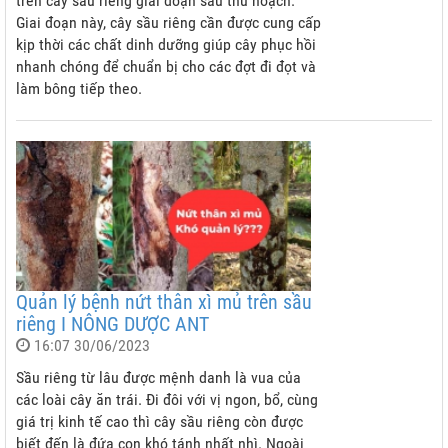
trên cây sầu riêng giai đoạn sau thu hoạch.
Giai đoạn này, cây sầu riêng cần được cung cấp
kịp thời các chất dinh dưỡng giúp cây phục hồi
nhanh chóng để chuẩn bị cho các đợt đi đọt và
làm bông tiếp theo.
Quản lý bệnh nứt thân xì mủ trên sầu
riêng I NÔNG DƯỢC ANT
16:07 30/06/2023
Sầu riêng từ lâu được mệnh danh là vua của
các loài cây ăn trái. Đi đôi với vị ngon, bổ, cùng
giá trị kinh tế cao thì cây sầu riêng còn được
biết đến là đứa con khó tánh nhất nhì. Ngoài