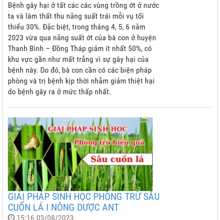
Bệnh gây hại ở tất các các vùng trồng ớt ở nước
ta và làm thất thu năng suất trái mỗi vụ tối
thiểu 30%. Đặc biệt, trong tháng 4, 5, 6 năm
2023 vừa qua năng suất ớt của bà con ở huyện
Thanh Bình – Đồng Tháp giảm ít nhất 50%, có
khu vực gần như mất trắng vì sự gây hại của
bệnh này. Do đó, bà con cần có các biện pháp
phòng và trị bệnh kịp thời nhằm giảm thiệt hại
do bệnh gây ra ở mức thấp nhất.
GIẢI PHÁP SINH HỌC PHÒNG TRỪ SÂU
CUỐN LÁ I NÔNG DƯỢC ANT
15:16 03/08/2023