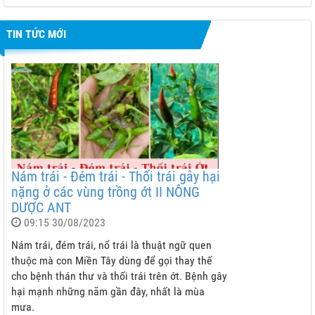
TIN TỨC MỚI
Nám trái - Đém trái - Thối trái gây hại
nặng ở các vùng trồng ớt II NÔNG
DƯỢC ANT
09:15 30/08/2023
Nám trái, đém trái, nổ trái là thuật ngữ quen
thuộc mà con Miền Tây dùng để gọi thay thế
cho bệnh thán thư và thối trái trên ớt. Bệnh gây
hại mạnh những năm gần đây, nhất là mùa
mưa.