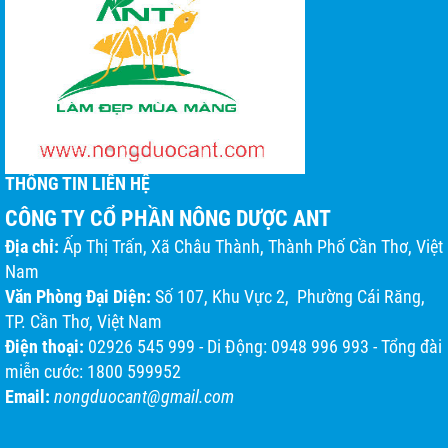
THÔNG TIN LIÊN HỆ
CÔNG TY CỔ PHẦN NÔNG DƯỢC ANT
Địa chỉ:
Ấp Thị Trấn, Xã Châu Thành, Thành Phố Cần Thơ, Việt
Nam
Văn Phòng Đại Diện:
Số 107, Khu Vực 2, Phường Cái Răng,
TP. Cần Thơ, Việt Nam
Điện thoại:
02926 545 999 - Di Động: 0948 996 993 - Tổng đài
miễn cước: 1800 599952
Email:
nongduocant@gmail.com