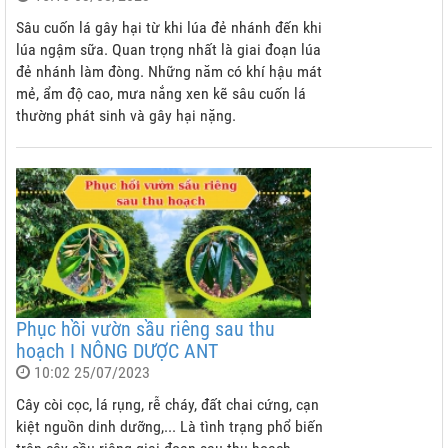
Sâu cuốn lá gây hại từ khi lúa đẻ nhánh đến khi
lúa ngậm sữa. Quan trọng nhất là giai đoạn lúa
đẻ nhánh làm đòng. Những năm có khí hậu mát
mẻ, ẩm độ cao, mưa nắng xen kẽ sâu cuốn lá
thường phát sinh và gây hại nặng.
Phục hồi vườn sầu riêng sau thu
hoạch I NÔNG DƯỢC ANT
10:02 25/07/2023
Cây còi cọc, lá rụng, rễ cháy, đất chai cứng, cạn
kiệt nguồn dinh dưỡng,... Là tình trạng phổ biến