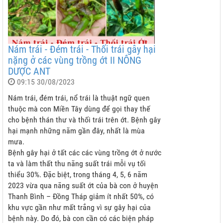
Nám trái - Đém trái - Thối trái gây hại
nặng ở các vùng trồng ớt II NÔNG
DƯỢC ANT
09:15 30/08/2023
Nám trái, đém trái, nổ trái là thuật ngữ quen
thuộc mà con Miền Tây dùng để gọi thay thế
cho bệnh thán thư và thối trái trên ớt. Bệnh gây
hại mạnh những năm gần đây, nhất là mùa
mưa.
Bệnh gây hại ở tất các các vùng trồng ớt ở nước
ta và làm thất thu năng suất trái mỗi vụ tối
thiểu 30%. Đặc biệt, trong tháng 4, 5, 6 năm
2023 vừa qua năng suất ớt của bà con ở huyện
Thanh Bình – Đồng Tháp giảm ít nhất 50%, có
khu vực gần như mất trắng vì sự gây hại của
bệnh này. Do đó, bà con cần có các biện pháp